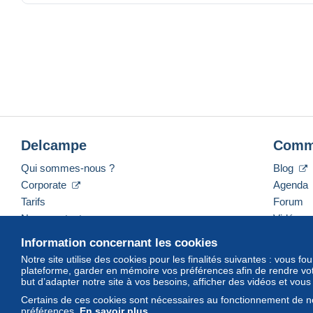
Delcampe
Comm
Qui sommes-nous ?
Blog
Corporate
Agenda
Tarifs
Forum
Nous contacter
Vidéos
Information concernant les cookies
Notre site utilise des cookies pour les finalités suivantes : vous f
plateforme, garder en mémoire vos préférences afin de rendre votr
Français
USD
America/Indiana/Vevay
Mod
but d’adapter notre site à vos besoins, afficher des vidéos et vou
Certains de ces cookies sont nécessaires au fonctionnement de no
préférences.
En savoir plus