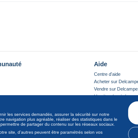
unauté
Aide
Centre d'aide
Acheter sur Delcamp
Vendre sur Delcampe
Un site sécurisé
ournir les services demandés, assurer la sécurité sur notre
e navigation plus agréable, réaliser des statistiques dans le
e standard
s permettre de partager du contenu sur les réseaux sociaux.
tre site, d’autres peuvent être paramétrés selon vos