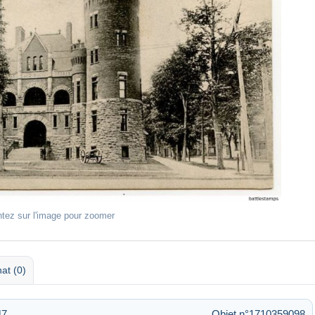
ntez sur l'image pour zoomer
at (0)
47
Objet n°1710359098