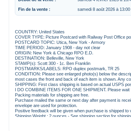
Fin de la vente :
samedi 8 août 2026 à 13:00
COUNTRY: United States
COVER TYPE: Picture Postcard with Railway Post Office p
POSTCARD TOPIC: Utica, New York - Armory
TIME PERIOD: January 1908 - day not clear
ORIGIN: New York & Chicago RPO E.D.
DESTINATION: Belleville, New York
STAMP(s): Scott 300 - 1c. Ben Franklin
POSTMARKS/LABELS: RPO duplex postmark, TR 25
CONDITION: Please see enlarged photo(s) below the descriptio
most cases the front and back of each item is shown. Any condi
SHIPPING: First class shipping is based on actual USPS post
I DO COMBINE ITEMS FOR ONE SHIPMENT. Please wait till au
Packing materials for shipping are free.
Purchase mailed the same or next day after payment is recei
envelope are used for protection.
Positive feedback will be given when purchase is shipped to
Shipping Weight : 2 ounces - See shipping section for shippin
Inventory: 55P-69269
APS #188814.