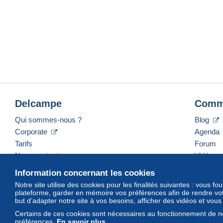
Delcampe
Comm
Qui sommes-nous ?
Blog
Corporate
Agenda
Tarifs
Forum
Nous contacter
Vidéos
Information concernant les cookies
Notre site utilise des cookies pour les finalités suivantes : vous f
plateforme, garder en mémoire vos préférences afin de rendre votr
Français
USD
America/Indiana/Vevay
Mod
but d’adapter notre site à vos besoins, afficher des vidéos et vou
Certains de ces cookies sont nécessaires au fonctionnement de no
préférences.
En savoir plus