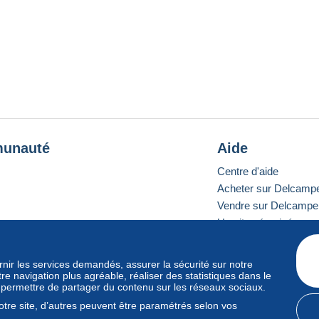
unauté
Aide
Centre d'aide
Acheter sur Delcamp
Vendre sur Delcampe
Un site sécurisé
ournir les services demandés, assurer la sécurité sur notre
e navigation plus agréable, réaliser des statistiques dans le
e standard
s permettre de partager du contenu sur les réseaux sociaux.
tre site, d’autres peuvent être paramétrés selon vos