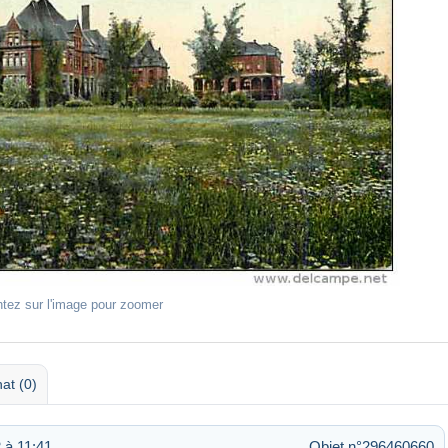
ntez sur l'image pour zoomer
at (0)
 à 11:41
Objet n°296460660