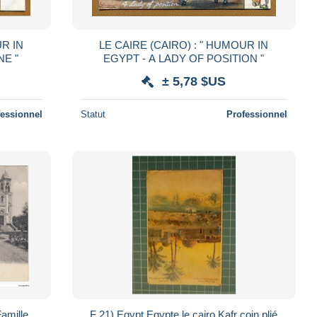
LE CAIRE (CAIRO) : " HUMOUR IN
NE "
EGYPT - A LADY OF POSITION "
± 5,78 $US
fessionnel
Statut
Professionnel
Famille
F 21) Egypt Egypte le cairo Kafr coin plié