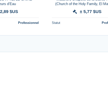
eurs d'Eau
(Church of the Holy Family, El Ma
Cairo) old postcard unused b1
 2,89 $US
± 5,77 $US
Professionnel
Statut
Pro