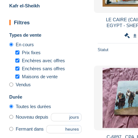
Kafr el-Sheikh
LE CAIRE (CAIRO) : " HUMOUR IN
Filtres
EGYPT - SHE
Types de vente
±
En cours
Statut
Prix fixes
Enchères avec offres
Enchères sans offres
Maisons de vente
Vendus
Durée
Toutes les durées
Nouveau depuis
jours
Fermant dans
heures
C-6897 , CPA,