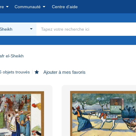
re
Communauté
Centre d'aide
-Sheikh
afr el-Sheikh
6 objets trouvés
Ajouter à mes favoris