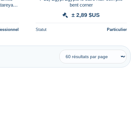
tareya,
bent corner
70620
± 2,89 $US
fessionnel
Statut
Particulier