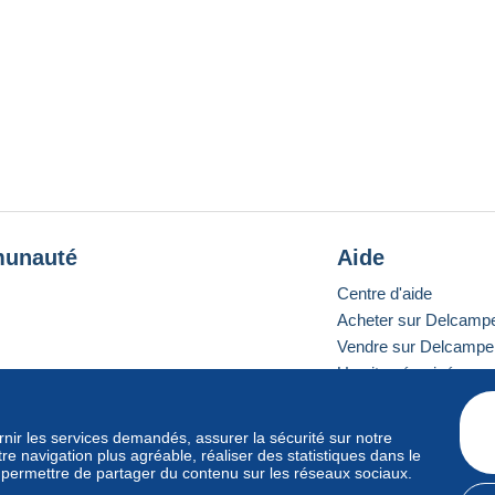
unauté
Aide
Centre d'aide
Acheter sur Delcamp
Vendre sur Delcampe
Un site sécurisé
ournir les services demandés, assurer la sécurité sur notre
e navigation plus agréable, réaliser des statistiques dans le
e standard
s permettre de partager du contenu sur les réseaux sociaux.