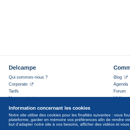
Delcampe
Comm
Qui sommes-nous ?
Blog
Corporate
Agenda
Tarifs
Forum
Nous contacter
Vidéos
Information concernant les cookies
Notre site utilise des cookies pour les finalités suivantes : vous f
plateforme, garder en mémoire vos préférences afin de rendre votr
Français
USD
America/Indiana/Vevay
Mod
but d’adapter notre site à vos besoins, afficher des vidéos et vou