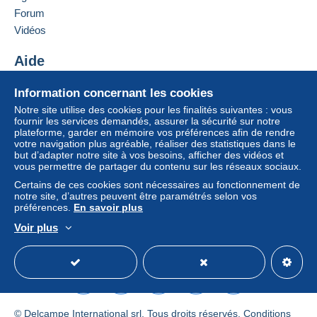
Forum
Vidéos
Aide
Centre d'aide
Information concernant les cookies
Acheter sur Delcampe
Notre site utilise des cookies pour les finalités suivantes : vous
Vendre sur Delcampe
fournir les services demandés, assurer la sécurité sur notre
plateforme, garder en mémoire vos préférences afin de rendre
Un site sécurisé
votre navigation plus agréable, réaliser des statistiques dans le
but d’adapter notre site à vos besoins, afficher des vidéos et
vous permettre de partager du contenu sur les réseaux sociaux.
Certains de ces cookies sont nécessaires au fonctionnement de
notre site, d’autres peuvent être paramétrés selon vos
préférences.
En savoir plus
Voir plus
Français
USD
Mode standard
America/
© Delcampe International srl. Tous droits réservés.
Conditions