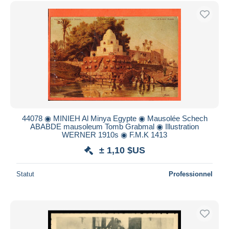
Uniquement en réduction
Livraison gratuite
Méthodes de paiement
PayPal
Virement bancaire
Visa
Mastercard
Bancontact
44078 ◉ MINIEH Al Minya Egypte ◉ Mausolée Schech
iDeal
ABABDE mausoleum Tomb Grabmal ◉ Illustration
WERNER 1910s ◉ F.M.K 1413
Maestro
± 1,10 $US
Tout désélectionner
Résidence du vendeur
Statut
Professionnel
Monde entier