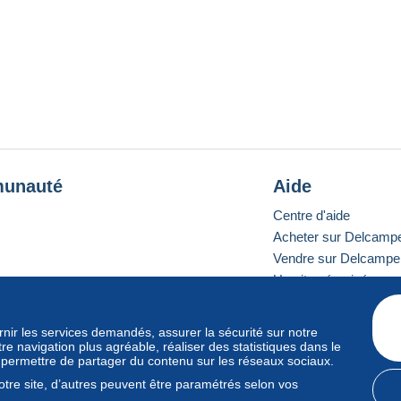
unauté
Aide
Centre d'aide
Acheter sur Delcamp
Vendre sur Delcampe
Un site sécurisé
ournir les services demandés, assurer la sécurité sur notre
e navigation plus agréable, réaliser des statistiques dans le
e standard
s permettre de partager du contenu sur les réseaux sociaux.
tre site, d’autres peuvent être paramétrés selon vos