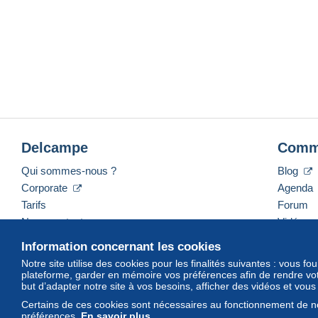
Delcampe
Comm
Qui sommes-nous ?
Blog
Corporate
Agenda
Tarifs
Forum
Nous contacter
Vidéos
Information concernant les cookies
Notre site utilise des cookies pour les finalités suivantes : vous f
plateforme, garder en mémoire vos préférences afin de rendre votr
Français
USD
America/Indiana/Vevay
Mod
but d’adapter notre site à vos besoins, afficher des vidéos et vou
Certains de ces cookies sont nécessaires au fonctionnement de no
préférences.
En savoir plus