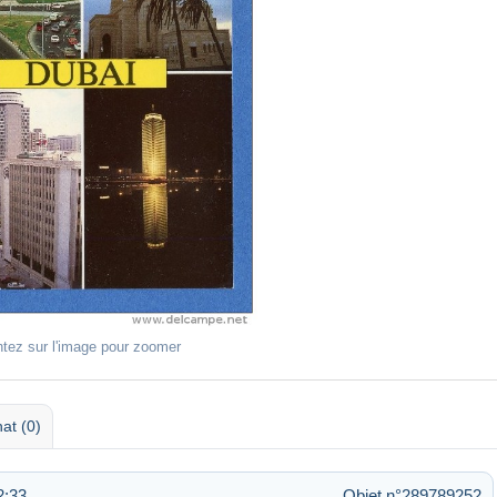
ntez sur l'image pour zoomer
at (0)
2:33
Objet n°289789252