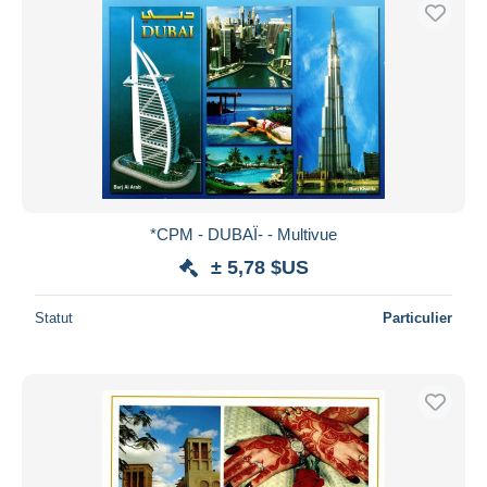
Uniquement en réduction
Livraison gratuite
Méthodes de paiement
PayPal
Virement bancaire
Visa
Mastercard
Bancontact
*CPM - DUBAÏ- - Multivue
iDeal
± 5,78 $US
Maestro
Statut
Particulier
Tout désélectionner
Résidence du vendeur
Monde entier