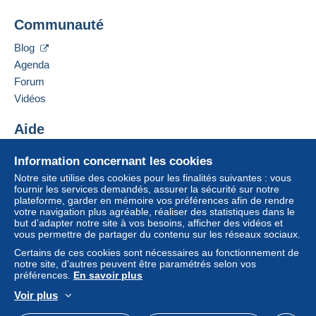
SUSAN SMITH
Un paiement ne passant pas par
le système de
Communauté
104 Albion Mill, King Street.
paiement integré au site
sera remboursé par le
Norwich.
vendeur à l’acheteur. Un achat non payé peut
Blog
Norwich
entraîner des conséquences au niveau du compte
Agenda
NR1 2BU
de l’acheteur.
Forum
Royaume-Uni
Si les conditions de vente du vendeur comportent
Vidéos
des clauses relatives au paiement, celles-ci sont à
Ajouter ce vendeur aux favoris
considérer comme nulles et non avenues. Les
Aide
Contacter le vendeur
conditions de paiement du site Delcampe, telles
Ajouter ce vendeur à ma liste noire
Centre d'aide
que définies dans les
conditions d’utilisation
, sont
Information concernant les cookies
Acheter sur Delcampe
les seules applicables.
Notre site utilise des cookies pour les finalités suivantes : vous
Vendre sur Delcampe
fournir les services demandés, assurer la sécurité sur notre
Les achats doivent être payés dans les
14 jours
plateforme, garder en mémoire vos préférences afin de rendre
Un site sécurisé
suivant la réception du décompte final de la part du
votre navigation plus agréable, réaliser des statistiques dans le
vendeur.
but d’adapter notre site à vos besoins, afficher des vidéos et
vous permettre de partager du contenu sur les réseaux sociaux.
Garantie :
Certains de ces cookies sont nécessaires au fonctionnement de
Droit de rétractation
|
Frais de retour à charge de
notre site, d’autres peuvent être paramétrés selon vos
l’acheteur.
préférences.
En savoir plus
Pour connaître les délais de retour et de
Voir plus
remboursement du lot, consultez les
conditions
Français
USD
Mode standard
America/