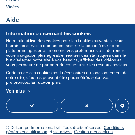
Royaume-Uni
Si les conditions de vente du vendeur comportent
Vidéos
des clauses relatives au paiement, celles-ci sont à
Ajouter ce vendeur aux favoris
considérer comme nulles et non avenues. Les
Aide
Contacter le vendeur
conditions de paiement du site Delcampe, telles
Ajouter ce vendeur à ma liste noire
Centre d'aide
que définies dans les
conditions d’utilisation
, sont
Information concernant les cookies
Acheter sur Delcampe
les seules applicables.
Notre site utilise des cookies pour les finalités suivantes : vous
Vendre sur Delcampe
fournir les services demandés, assurer la sécurité sur notre
Les achats doivent être payés dans les
14 jours
plateforme, garder en mémoire vos préférences afin de rendre
Un site sécurisé
suivant la réception du décompte final de la part du
votre navigation plus agréable, réaliser des statistiques dans le
vendeur.
but d’adapter notre site à vos besoins, afficher des vidéos et
vous permettre de partager du contenu sur les réseaux sociaux.
Garantie :
Certains de ces cookies sont nécessaires au fonctionnement de
Droit de rétractation
|
Frais de retour à charge de
notre site, d’autres peuvent être paramétrés selon vos
l’acheteur.
préférences.
En savoir plus
Pour connaître les délais de retour et de
Voir plus
remboursement du lot, consultez les
conditions
Français
USD
Mode standard
America/
générales d’utilisation
.
POSTCARD FINDER UNITED KINGDOM
© Delcampe International srl. Tous droits réservés.
Conditions
générales d'utilisation
et
vie privée
.
Gestion des cookies