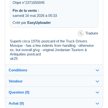
Objet n°2371650045
Fin de la vente :
samedi 16 mai 2026 à 05:33
Créé par
EasyUploader
Traduire
Superb circa 1970s postcard of the Truck Drivers
Mosque - has a few indents from handling - otherwise
ex, but overall g/vg - original Jordanian Tourism &
Antiquities postcard
uk25
Conditions
Vendeur
Destination :
Voir la liste des pays
Question (0)
PostcardFinder
100%
(6009x)
Expédition :
Achat (0)
Envoi après paiement
PRO