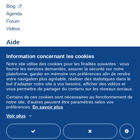
51260
BAGNEUX
vendeur à l’acheteur. Un achat non payé peut
Blog
France
entraîner des conséquences au niveau du compte
Agenda
de l’acheteur.
Forum
Ajouter ce vendeur aux favoris
Si les conditions de vente du vendeur comportent
Vidéos
Contacter le vendeur
des clauses relatives au paiement, celles-ci sont à
Ajouter ce vendeur à ma liste noire
considérer comme nulles et non avenues. Les
Aide
conditions de paiement du site Delcampe, telles
Centre d'aide
que définies dans les
conditions d’utilisation
, sont
Information concernant les cookies
Acheter sur Delcampe
les seules applicables.
Notre site utilise des cookies pour les finalités suivantes : vous
Vendre sur Delcampe
fournir les services demandés, assurer la sécurité sur notre
Les achats doivent être payés dans les
14 jours
plateforme, garder en mémoire vos préférences afin de rendre
Un site sécurisé
suivant la réception du décompte final de la part du
votre navigation plus agréable, réaliser des statistiques dans le
vendeur.
but d’adapter notre site à vos besoins, afficher des vidéos et
vous permettre de partager du contenu sur les réseaux sociaux.
Garantie :
Certains de ces cookies sont nécessaires au fonctionnement de
Droit de rétractation
|
Frais de retour à charge de
notre site, d’autres peuvent être paramétrés selon vos
l’acheteur.
préférences.
En savoir plus
Pour connaître les délais de retour et de
Voir plus
remboursement du lot, consultez les
conditions
Français
USD
Mode standard
America/
générales d’utilisation
.