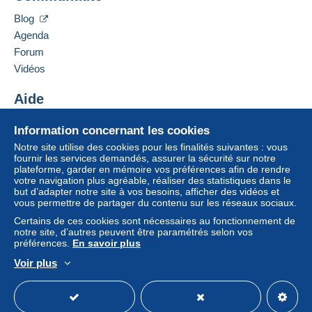
104 Albion Mill, King Street.
paiement integré au site
sera remboursé par le
Norwich.
vendeur à l’acheteur. Un achat non payé peut
Blog
Norwich
entraîner des conséquences au niveau du compte
Agenda
NR1 2BU
de l’acheteur.
Forum
Royaume-Uni
Si les conditions de vente du vendeur comportent
Vidéos
des clauses relatives au paiement, celles-ci sont à
Ajouter ce vendeur aux favoris
considérer comme nulles et non avenues. Les
Aide
Contacter le vendeur
conditions de paiement du site Delcampe, telles
Ajouter ce vendeur à ma liste noire
Centre d'aide
que définies dans les
conditions d’utilisation
, sont
Information concernant les cookies
Acheter sur Delcampe
les seules applicables.
Notre site utilise des cookies pour les finalités suivantes : vous
Vendre sur Delcampe
fournir les services demandés, assurer la sécurité sur notre
Les achats doivent être payés dans les
14 jours
plateforme, garder en mémoire vos préférences afin de rendre
Un site sécurisé
suivant la réception du décompte final de la part du
votre navigation plus agréable, réaliser des statistiques dans le
vendeur.
but d’adapter notre site à vos besoins, afficher des vidéos et
vous permettre de partager du contenu sur les réseaux sociaux.
Garantie :
Certains de ces cookies sont nécessaires au fonctionnement de
Droit de rétractation
|
Frais de retour à charge de
notre site, d’autres peuvent être paramétrés selon vos
l’acheteur.
préférences.
En savoir plus
Pour connaître les délais de retour et de
Voir plus
remboursement du lot, consultez les
conditions
Français
USD
Mode standard
America/
générales d’utilisation
.