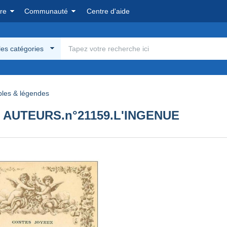
re
Communauté
Centre d'aide
les catégories
bles & légendes
 AUTEURS.n°21159.L'INGENUE