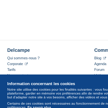
Delcampe
Comm
Qui sommes-nous ?
Blog
Corporate
Agenda
Tarifs
Forum
Nous contacter
Vidéos
Information concernant les cookies
Notre site utilise des cookies pour les finalités suivantes : vous f
plateforme, garder en mémoire vos préférences afin de rendre votr
Français
USD
America/Indiana/Vevay
Mod
but d’adapter notre site à vos besoins, afficher des vidéos et vou
Certains de ces cookies sont nécessaires au fonctionnement de no
préférences.
En savoir plus