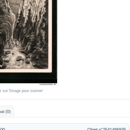
z sur l'image pour zoomer
at (0)
:00
Objet n°2541486935