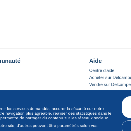
unauté
Aide
Centre d'aide
Acheter sur Delcamp
Vendre sur Delcampe
Un site sécurisé
ournir les services demandés, assurer la sécurité sur notre
e navigation plus agréable, réaliser des statistiques dans le
e standard
s permettre de partager du contenu sur les réseaux sociaux.
tre site, d’autres peuvent être paramétrés selon vos