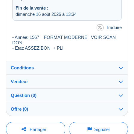
Fin de la vente :
dimanche 16 août 2026 à 13:34
Traduire
- Année: 1967 FORMAT MODERNE VOIR SCAN
DOS
- Etat: ASSEZ BON + PLI
Conditions
Vendeur
Destination :
Voir la liste des pays
Question (0)
girassol
100%
(42710x)
Expédition :
Offre (0)
Envoi après paiement
PRO
Boutique
Frais :
La vente sera prolongée d'une minute si une offre est
A charge de l'acheteur
Pour poser une question, vous devez ouvrir
posée moins d'une minute avant son échéance.
Partager
Signaler
une session.