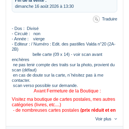
Fin de la vente :
dimanche 16 août 2026 à 13:30
Traduire
- Dos : Divisé
- Circulé : non
- Année : vierge
- Editeur : / Numéro : Edit. des pastilles Valda n°20 (2A-
2B)
belle carte (09 x 14) - voir scan avant
enchères
ne pas tenir compte des traits sur la photo, provient du
scan (défaut)
en cas de doute sur la carte, n´hésitez pas à me
contacter.
scan verso possible sur demande.
Avant Fermeture de la Boutique :
Visitez ma boutique de cartes postales, mes autres
catégories (livres, etc....)
- de nombreuses cartes postales
(prix réduit et en
achat direct)
Voir plus
- 10% (5 cartes et plus achetées)