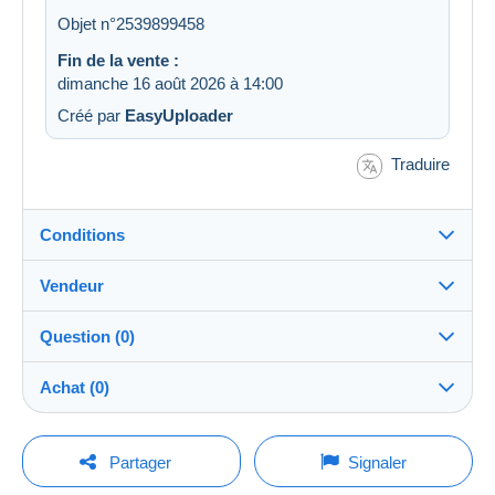
Objet n°2539899458
Fin de la vente :
dimanche 16 août 2026 à 14:00
Créé par
EasyUploader
Traduire
Conditions
Vendeur
Destination :
Voir la liste des pays
Question (0)
lentor
100%
(15639x)
Expédition :
Achat (0)
Envoi après paiement
Boutique
Frais :
A charge de l'acheteur
Pour poser une question, vous devez ouvrir
Dernière actualisation : 04:12:07
Partager
Signaler
une session.
Membre depuis le :
Méthodes de paiement :