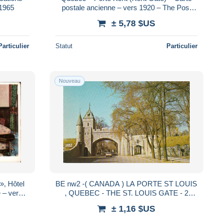
 1965
postale ancienne – vers 1920 – The Post
Card & Greeting Card Co.
± 5,78 $US
Particulier
Statut
Particulier
Nouveau
», Hôtel
BE nw2 -( CANADA ) LA PORTE ST LOUIS
 – vers
, QUEBEC - THE ST. LOUIS GATE - 2
o.
SCANS
± 1,16 $US