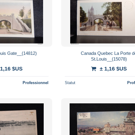
ouis Gate__(14812)
Canada Quebec La Porte d
St.Louis__(15078)
 1,16 $US
± 1,16 $US
Professionnel
Statut
Pro