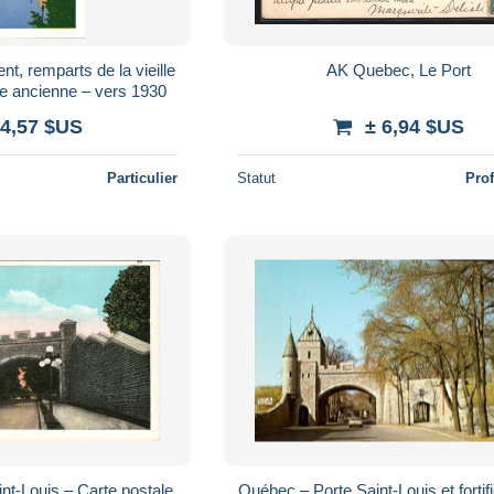
t, remparts de la vieille
AK Quebec, Le Port
ale ancienne – vers 1930
 4,57 $US
± 6,94 $US
Particulier
Statut
Pro
nt-Louis – Carte postale
Québec – Porte Saint-Louis et fortif