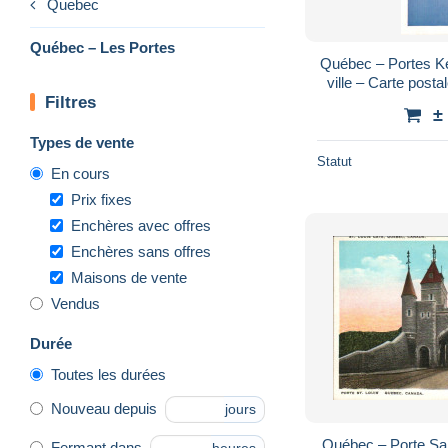
Quebec
Québec – Les Portes
Québec – Portes Ken
ville – Carte post
Filtres
±
Types de vente
Statut
En cours
Prix fixes
Enchères avec offres
Enchères sans offres
Maisons de vente
Vendus
Durée
Toutes les durées
Nouveau depuis
jours
Québec – Porte Sai
Fermant dans