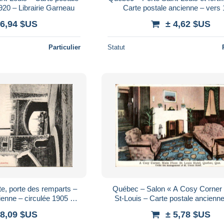
920 – Librairie Garneau
Carte postale ancienne – vers
 6,94 $US
± 4,62 $US
Particulier
Statut
e, porte des remparts –
Québec – Salon « A Cosy Corner 
ienne – circulée 1905 –
St-Louis – Carte postale ancienne
 Postcard Co.
1910 – Novelty Mfg. & Art C
 8,09 $US
± 5,78 $US