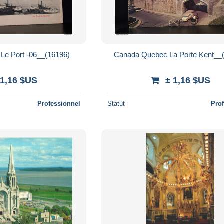
Le Port -06__(16196)
Canada Quebec La Porte Kent__
 1,16 $US
± 1,16 $US
Professionnel
Statut
Pro