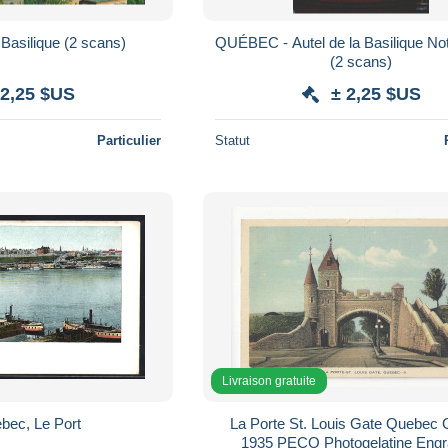
QUÉBEC - La Basilique (2 scans)
QUÉBEC - Autel de la Basilique N
(2 scans)
 2,25 $US
± 2,25 $US
Particulier
Statut
Livraison gratuite
bec, Le Port
La Porte St. Louis Gate Quebec
1935 PECO Photogelatine Engr