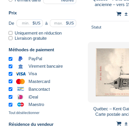
heures
ancienne – vers 1
Prix
±
De
à
$US
$US
Statut
Uniquement en réduction
Livraison gratuite
Méthodes de paiement
PayPal
Virement bancaire
Visa
Mastercard
Bancontact
iDeal
Maestro
Québec – Kent Gat
Tout désélectionner
Carte postale anc
Picture
±
Résidence du vendeur