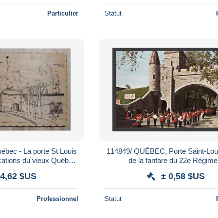
Particulier
Statut
ébec - La porte St Louis
114849/ QUÉBEC, Porte Saint-Loui
ifications du vieux Québec
de la fanfare du 22e Régime
 Carte Postale Anc
 4,62 $US
± 0,58 $US
Professionnel
Statut