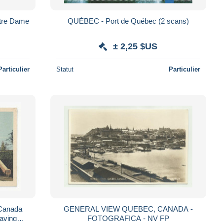
otre Dame
QUÉBEC - Port de Québec (2 scans)
± 2,25 $US
Particulier
Statut
Particulier
 Canada
GENERAL VIEW QUEBEC, CANADA -
aving
FOTOGRAFICA - NV FP