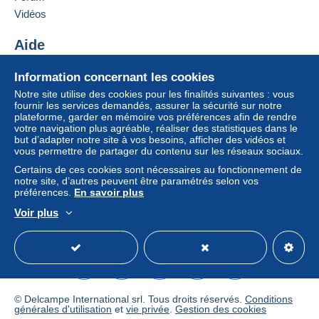
Si les conditions de vente du vendeur comportent
Vidéos
des clauses relatives au paiement, celles-ci sont à
considérer comme nulles et non avenues. Les
Aide
conditions de paiement du site Delcampe, telles
Centre d'aide
que définies dans les
conditions d’utilisation
, sont
Information concernant les cookies
Acheter sur Delcampe
les seules applicables.
Notre site utilise des cookies pour les finalités suivantes : vous
Vendre sur Delcampe
fournir les services demandés, assurer la sécurité sur notre
Les achats doivent être payés dans les
14 jours
plateforme, garder en mémoire vos préférences afin de rendre
Un site sécurisé
suivant la réception du décompte final de la part du
votre navigation plus agréable, réaliser des statistiques dans le
vendeur.
but d’adapter notre site à vos besoins, afficher des vidéos et
vous permettre de partager du contenu sur les réseaux sociaux.
Certains de ces cookies sont nécessaires au fonctionnement de
Shipping & Handling fees
notre site, d’autres peuvent être paramétrés selon vos
préférences.
En savoir plus
Australian customers please note
: At the moment
there are NOT regular postal services with Australia, but
Voir plus
only through pravita companies. Therefore shipping
Français
USD
Mode standard
America/
costs are calculated on weight basis !!!!
All over the world via registered mail US$ 9.00 or at
buyer responsibility via regular mail US$ 5.00
I do combine shippments: Please add US$ 0.50 for
each extra item!
© Delcampe International srl. Tous droits réservés.
Conditions
générales d'utilisation
et
vie privée
.
Gestion des cookies
I do not charge extra for Paypal payments!