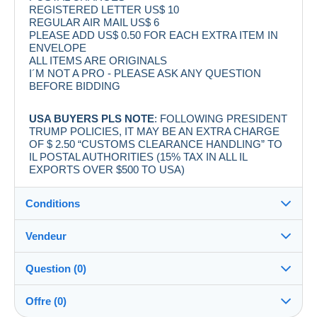
REGISTERED LETTER US$ 10
REGULAR AIR MAIL US$ 6
PLEASE ADD US$ 0.50 FOR EACH EXTRA ITEM IN
ENVELOPE
ALL ITEMS ARE ORIGINALS
I´M NOT A PRO - PLEASE ASK ANY QUESTION
BEFORE BIDDING
USA BUYERS PLS NOTE
: FOLLOWING PRESIDENT
TRUMP POLICIES, IT MAY BE AN EXTRA CHARGE
OF $ 2.50 “CUSTOMS CLEARANCE HANDLING” TO
IL POSTAL AUTHORITIES (15% TAX IN ALL IL
EXPORTS OVER $500 TO USA)
Conditions
Vendeur
Destination :
Voir la liste des pays
Question (0)
labelman
100%
(7883x)
Expédition :
Offre (0)
Envoi après paiement