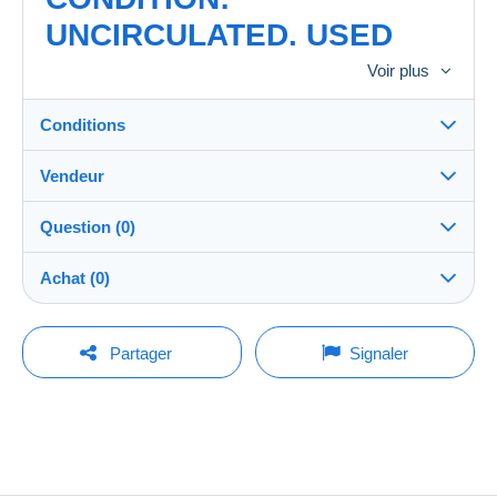
UNCIRCULATED. USED
POSTCARD. STAINED.
Voir plus
MARGIN LITTLE FOLDED.
Conditions
FM832
Vendeur
Destination :
Voir la liste des pays
Question (0)
collectorstamps1952
100%
(12939x)
Expédition :
Achat (0)
Envoi après paiement
Boutique
Frais :
A charge de l'acheteur
Pour poser une question, vous devez ouvrir
Dernière actualisation : 21:50:05
Partager
Signaler
une session.
Membre depuis le :
Méthodes de paiement :
17 août 2014
Aucun achat pour le moment. Soyez le premier !
Ouvrir une session
Dernière connexion :
Conditions de paiement :
Moins de 24 heures
Tous les paiements se font par
carte de
crédit/débit
ou virement sur votre solde. Aucun
Méthodes de paiement :