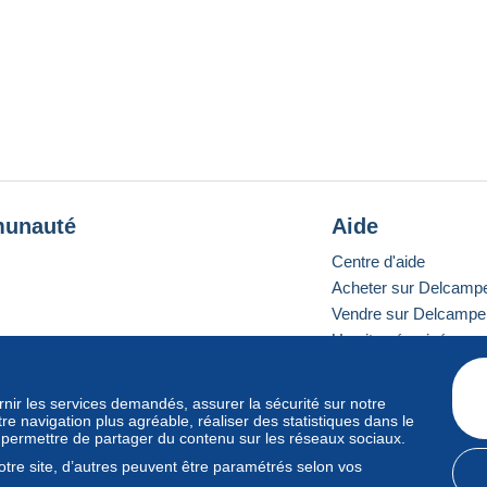
unauté
Aide
Centre d'aide
Acheter sur Delcamp
Vendre sur Delcampe
Un site sécurisé
ournir les services demandés, assurer la sécurité sur notre
e navigation plus agréable, réaliser des statistiques dans le
e standard
s permettre de partager du contenu sur les réseaux sociaux.
tre site, d’autres peuvent être paramétrés selon vos