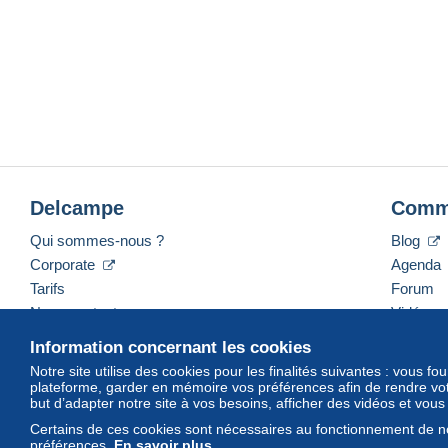
Delcampe
Comm
Qui sommes-nous ?
Blog
Corporate
Agenda
Tarifs
Forum
Nous contacter
Vidéos
Information concernant les cookies
Notre site utilise des cookies pour les finalités suivantes : vous f
plateforme, garder en mémoire vos préférences afin de rendre votr
Français
USD
America/Indiana/Vevay
Mod
but d’adapter notre site à vos besoins, afficher des vidéos et vou
Certains de ces cookies sont nécessaires au fonctionnement de no
préférences.
En savoir plus