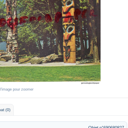
 l'image pour zoomer
at (0)
Objet n°690680827