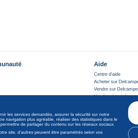
unauté
Aide
Centre d'aide
Acheter sur Delcamp
Vendre sur Delcampe
Un site sécurisé
ournir les services demandés, assurer la sécurité sur notre
e navigation plus agréable, réaliser des statistiques dans le
e standard
s permettre de partager du contenu sur les réseaux sociaux.
tre site, d’autres peuvent être paramétrés selon vos