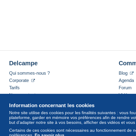
Delcampe
Comm
Qui sommes-nous ?
Blog
Corporate
Agenda
Tarifs
Forum
Nous contacter
Vidéos
Information concernant les cookies
Notre site utilise des cookies pour les finalités suivantes : vous f
plateforme, garder en mémoire vos préférences afin de rendre votr
Français
USD
America/Indiana/Vevay
Mod
but d’adapter notre site à vos besoins, afficher des vidéos et vou
Certains de ces cookies sont nécessaires au fonctionnement de no
préférences.
En savoir plus