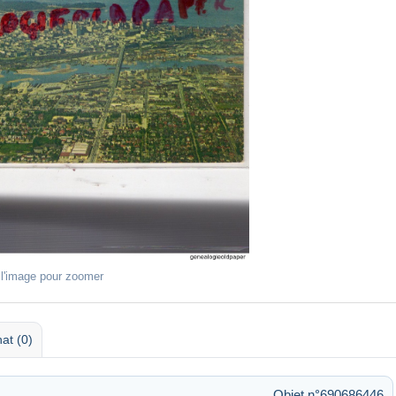
 l'image pour zoomer
at (0)
Objet n°690686446