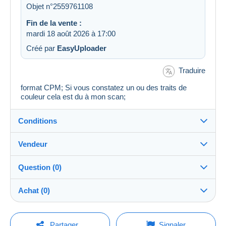
Objet n°2559761108
Fin de la vente :
mardi 18 août 2026 à 17:00
Créé par
EasyUploader
Traduire
format CPM; Si vous constatez un ou des traits de
couleur cela est du à mon scan;
Conditions
Vendeur
Détails des conditions de vente
Question (0)
Expédition
bd3a
100%
(14984x)
Envoi après paiement dans les 4 jours
Achat (0)
PRO
Boutique
Remise en main propre :
Oui
Pour poser une question, vous devez ouvrir
Dernière actualisation : 13:45:45
Partager
Signaler