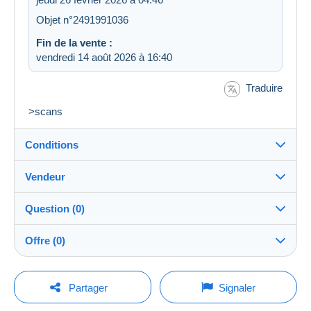
Objet n°2491991036
Fin de la vente :
vendredi 14 août 2026 à 16:40
Traduire
>scans
Conditions
Vendeur
Destination :
Voir la liste des pays
Question (0)
powala
100%
(9212x)
Expédition :
Offre (0)
Envoi après paiement
Boutique
Frais :
La vente sera prolongée d'une minute si une offre est
A charge de l'acheteur
Pour poser une question, vous devez ouvrir
posée moins d'une minute avant son échéance.
Partager
Signaler
une session.
Membre depuis le :
Méthodes de paiement :