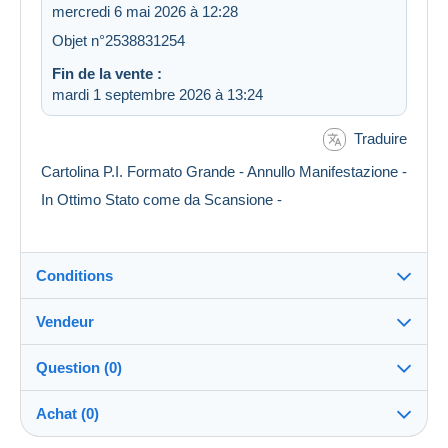
mercredi 6 mai 2026 à 12:28
Objet n°2538831254
Fin de la vente :
mardi 1 septembre 2026 à 13:24
Traduire
Cartolina P.I. Formato Grande - Annullo Manifestazione -
In Ottimo Stato come da Scansione -
Conditions
Vendeur
Destination :
Voir la liste des pays
Question (0)
elio44
100%
(14779x)
Expédition :
Achat (0)
Envoi après paiement
Boutique