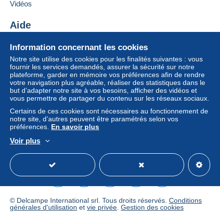
Si les conditions de vente du vendeur comportent
Vidéos
des clauses relatives au paiement, celles-ci sont à
considérer comme nulles et non avenues. Les
Aide
conditions de paiement du site Delcampe, telles
Centre d'aide
que définies dans les
conditions d’utilisation
, sont
Information concernant les cookies
Acheter sur Delcampe
les seules applicables.
Notre site utilise des cookies pour les finalités suivantes : vous
Vendre sur Delcampe
fournir les services demandés, assurer la sécurité sur notre
Les achats doivent être payés dans les
14 jours
plateforme, garder en mémoire vos préférences afin de rendre
Un site sécurisé
suivant la réception du décompte final de la part du
votre navigation plus agréable, réaliser des statistiques dans le
vendeur.
but d’adapter notre site à vos besoins, afficher des vidéos et
vous permettre de partager du contenu sur les réseaux sociaux.
Garantie :
Certains de ces cookies sont nécessaires au fonctionnement de
Droit de rétractation
|
Frais de retour à charge de
notre site, d’autres peuvent être paramétrés selon vos
l’acheteur.
préférences.
En savoir plus
Pour connaître les délais de retour et de
Voir plus
remboursement du lot, consultez les
conditions
Français
USD
Mode standard
America/
générales d’utilisation
.
NB. NON EFFETTUARE IL
© Delcampe International srl. Tous droits réservés.
Conditions
PAGAMENTO PRIMA DI AVER
générales d'utilisation
et
vie privée
.
Gestion des cookies