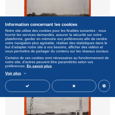
Information concernant les cookies
Notre site utilise des cookies pour les finalités suivantes : vous
CPA. QUINZAINE D'AVIATION DE LA BAIE DE SEINE.
fournir les services demandés, assurer la sécurité sur notre
LE HAVRE. Martin sur "Hanriot" (Bt-20.A. a.086)
plateforme, garder en mémoire vos préférences afin de rendre
votre navigation plus agréable, réaliser des statistiques dans le
± 3,46 $US
but d’adapter notre site à vos besoins, afficher des vidéos et
vous permettre de partager du contenu sur les réseaux sociaux.
Statut
Professionnel
Certains de ces cookies sont nécessaires au fonctionnement de
notre site, d’autres peuvent être paramétrés selon vos
préférences.
En savoir plus
Voir plus