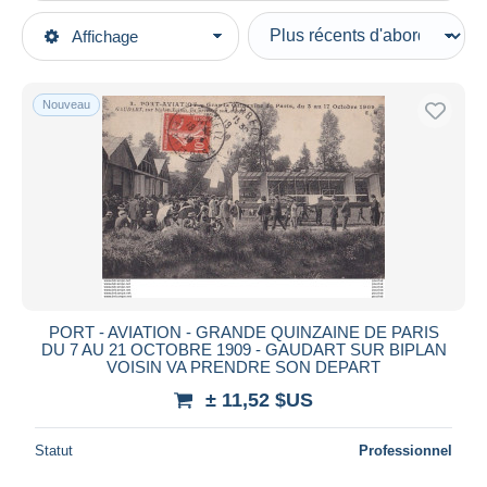
Types de vente
Affichage
Catégories principales
En cours
Cartes Postales
Prix fixes
Thèmes
Nouveau
Enchères avec offres
Transports
Enchères sans offres
Aviation
Maisons de vente
Vendus
Meetings
Durée
Toutes les durées
Nouveau
jours
PORT - AVIATION - GRANDE QUINZAINE DE PARIS
depuis
DU 7 AU 21 OCTOBRE 1909 - GAUDART SUR BIPLAN
Fermant
VOISIN VA PRENDRE SON DEPART
heures
dans
± 11,52 $US
Prix
Statut
Professionnel
De
à
$US
$US