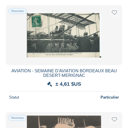
Uniquement en réduction
Livraison gratuite
Nouveau
Méthodes de paiement
PayPal
Virement bancaire
Visa
Mastercard
Bancontact
iDeal
AVIATION - SEMAINE D'AVIATION BORDEAUX BEAU
DESERT-MERIGNAC
Maestro
± 4,61 $US
Tout désélectionner
Résidence du vendeur
Statut
Particulier
Monde entier
Nouveau