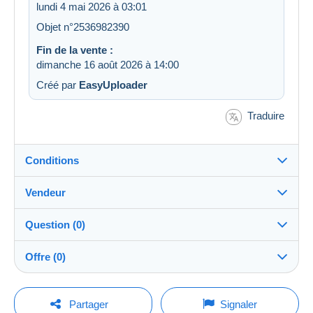
lundi 4 mai 2026 à 03:01
Objet n°2536982390
Fin de la vente :
dimanche 16 août 2026 à 14:00
Créé par
EasyUploader
Traduire
Conditions
Vendeur
Destination :
Voir la liste des pays
Question (0)
louloubroc
100%
(91231x)
Expédition :
Offre (0)
Envoi après paiement
PRO
Boutique
Frais :
La vente sera prolongée d'une minute si une offre est
A charge de l'acheteur
Pour poser une question, vous devez ouvrir
posée moins d'une minute avant son échéance.
Partager
Signaler