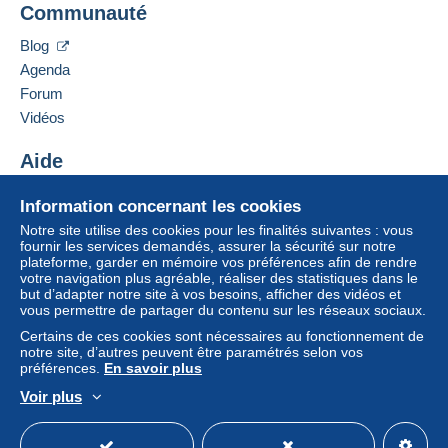
Communauté
18 RUE DE BEAUCE
paiement integré au site
sera remboursé par le
28120
SANDARVILLE
vendeur à l’acheteur. Un achat non payé peut
Blog
France
entraîner des conséquences au niveau du compte
Agenda
de l’acheteur.
Forum
Ajouter ce vendeur aux favoris
Si les conditions de vente du vendeur comportent
Vidéos
Contacter le vendeur
des clauses relatives au paiement, celles-ci sont à
Ajouter ce vendeur à ma liste noire
considérer comme nulles et non avenues. Les
Aide
conditions de paiement du site Delcampe, telles
Centre d'aide
que définies dans les
conditions d’utilisation
, sont
Information concernant les cookies
Acheter sur Delcampe
les seules applicables.
Notre site utilise des cookies pour les finalités suivantes : vous
Vendre sur Delcampe
fournir les services demandés, assurer la sécurité sur notre
Les achats doivent être payés dans les
14 jours
plateforme, garder en mémoire vos préférences afin de rendre
Un site sécurisé
suivant la réception du décompte final de la part du
votre navigation plus agréable, réaliser des statistiques dans le
vendeur.
but d’adapter notre site à vos besoins, afficher des vidéos et
vous permettre de partager du contenu sur les réseaux sociaux.
Garantie :
Certains de ces cookies sont nécessaires au fonctionnement de
Droit de rétractation
|
Frais de retour à charge de
notre site, d’autres peuvent être paramétrés selon vos
l’acheteur.
préférences.
En savoir plus
Pour connaître les délais de retour et de
Voir plus
remboursement du lot, consultez les
conditions
Français
USD
Mode standard
America/
générales d’utilisation
.