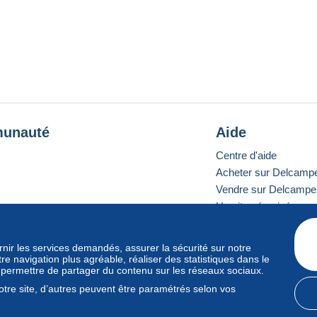
unauté
Aide
Centre d'aide
Acheter sur Delcamp
Vendre sur Delcampe
Un site sécurisé
ournir les services demandés, assurer la sécurité sur notre
e navigation plus agréable, réaliser des statistiques dans le
e standard
s permettre de partager du contenu sur les réseaux sociaux.
tre site, d’autres peuvent être paramétrés selon vos
rales d'utilisation
et
vie privée
.
Gestion des cookies