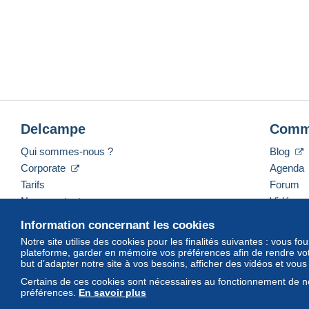
Delcampe
Comm
Qui sommes-nous ?
Blog
Corporate
Agenda
Tarifs
Forum
Nous contacter
Vidéos
Information concernant les cookies
Notre site utilise des cookies pour les finalités suivantes : vous f
plateforme, garder en mémoire vos préférences afin de rendre votr
Français
USD
America/Indiana/Vevay
Mod
but d’adapter notre site à vos besoins, afficher des vidéos et vou
Certains de ces cookies sont nécessaires au fonctionnement de no
préférences.
En savoir plus
© Delcampe International srl. Tous droits réservés.
Conditions géné