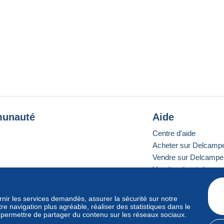
unauté
Aide
Centre d'aide
Acheter sur Delcamp
Vendre sur Delcampe
Un site sécurisé
ournir les services demandés, assurer la sécurité sur notre
e navigation plus agréable, réaliser des statistiques dans le
e standard
s permettre de partager du contenu sur les réseaux sociaux.