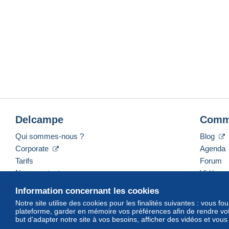
Delcampe
Comm
Qui sommes-nous ?
Blog
Corporate
Agenda
Tarifs
Forum
Nous contacter
Vidéos
Information concernant les cookies
Notre site utilise des cookies pour les finalités suivantes : vous f
plateforme, garder en mémoire vos préférences afin de rendre votr
Français
USD
America/Indiana/Vevay
Mod
but d’adapter notre site à vos besoins, afficher des vidéos et vou