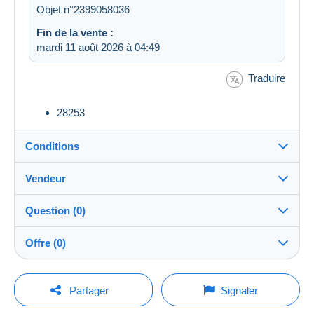
Objet n°2399058036
Fin de la vente :
mardi 11 août 2026 à 04:49
Traduire
28253
Conditions
Vendeur
Destination :
Voir la liste des pays
Question (0)
panonius
100%
(12350x)
Expédition :
Offre (0)
Envoi après paiement
Boutique
Frais :
La vente sera prolongée d'une minute si une offre est
A charge de l'acheteur
Pour poser une question, vous devez ouvrir
posée moins d'une minute avant son échéance.
Partager
Signaler
une session.
Membre depuis le :
Méthodes de paiement :