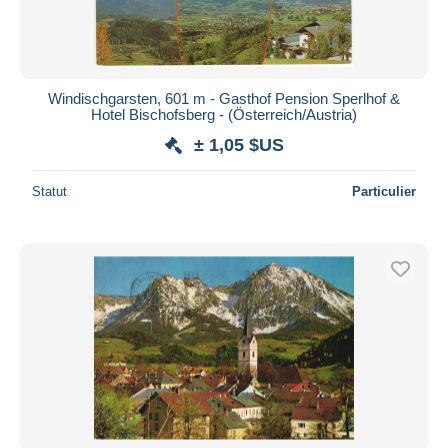
Durée
Toutes les durées
Nouveau
jours
Windischgarsten, 601 m - Gasthof Pension Sperlhof &
depuis
Hotel Bischofsberg - (Österreich/Austria)
Fermant
heures
± 1,05 $US
dans
Prix
Statut
Particulier
De
à
$US
$US
Uniquement en réduction
Livraison gratuite
Méthodes de paiement
PayPal
Virement bancaire
Visa
Mastercard