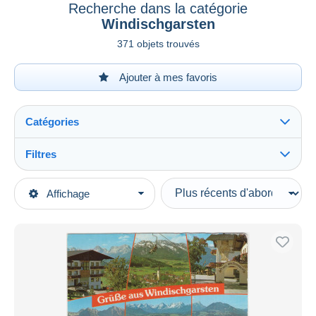
Recherche dans la catégorie
Windischgarsten
371 objets trouvés
Ajouter à mes favoris
Catégories
Filtres
Tout voir
Types de vente
Affichage
Catégories principales
En cours
Cartes Postales
Prix fixes
Europe
Enchères avec offres
Autriche
Enchères sans offres
Haute-Autriche
Maisons de vente
Vendus
Windischgarsten