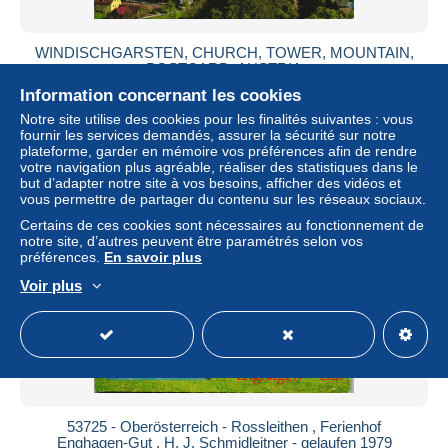
WINDISCHGARSTEN, CHURCH, TOWER, MOUNTAIN,
POSTCARD, AUSTRIA
Information concernant les cookies
± 4,04 $US
Notre site utilise des cookies pour les finalités suivantes : vous
fournir les services demandés, assurer la sécurité sur notre
Statut
Particulier
plateforme, garder en mémoire vos préférences afin de rendre
votre navigation plus agréable, réaliser des statistiques dans le
but d’adapter notre site à vos besoins, afficher des vidéos et
vous permettre de partager du contenu sur les réseaux sociaux.
Certains de ces cookies sont nécessaires au fonctionnement de
notre site, d’autres peuvent être paramétrés selon vos
préférences.
En savoir plus
Voir plus
53725 - Oberösterreich - Rossleithen , Ferienhof
Enghagen-Gut , H. J. Schmidleitner - gelaufen 1979