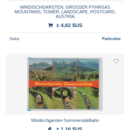
Bancontact
WINDISCHGARSTEN, GROSSER PYHRGAS
iDeal
MOUNTAINS, TOWER, LANDSCAPE, POSTCARD,
AUSTRIA
Maestro
± 4,62 $US
Tout désélectionner
Résidence du vendeur
Statut
Particulier
Monde entier
Appliquer
Windischgarsten Sommerrodelbahn
± 1,16 $US