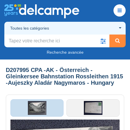
Toutes les catégories
Recherche avancée
D207995 CPA -AK - Österreich -
Gleinkersee Bahnstation Rossleithen 1915
-Aujeszky Aladár Nagymaros - Hungary