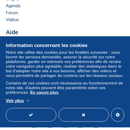
5600
entraîner des conséquences au niveau du compte
Agenda
Hongrie
de l’acheteur.
Forum
Si les conditions de vente du vendeur comportent
Vidéos
Ajouter ce vendeur aux favoris
des clauses relatives au paiement, celles-ci sont à
Contacter le vendeur
considérer comme nulles et non avenues. Les
Aide
Ajouter ce vendeur à ma liste noire
conditions de paiement du site Delcampe, telles
Centre d'aide
que définies dans les
conditions d’utilisation
, sont
Information concernant les cookies
Acheter sur Delcampe
les seules applicables.
Notre site utilise des cookies pour les finalités suivantes : vous
Vendre sur Delcampe
fournir les services demandés, assurer la sécurité sur notre
Les achats doivent être payés dans les
14 jours
plateforme, garder en mémoire vos préférences afin de rendre
Un site sécurisé
suivant la réception du décompte final de la part du
votre navigation plus agréable, réaliser des statistiques dans le
vendeur.
but d’adapter notre site à vos besoins, afficher des vidéos et
vous permettre de partager du contenu sur les réseaux sociaux.
Garantie :
Certains de ces cookies sont nécessaires au fonctionnement de
Droit de rétractation
|
Frais de retour à charge de
notre site, d’autres peuvent être paramétrés selon vos
l’acheteur.
préférences.
En savoir plus
Pour connaître les délais de retour et de
Voir plus
remboursement du lot, consultez les
conditions
Français
USD
Mode standard
America/
générales d’utilisation
.
Dear Collectors,