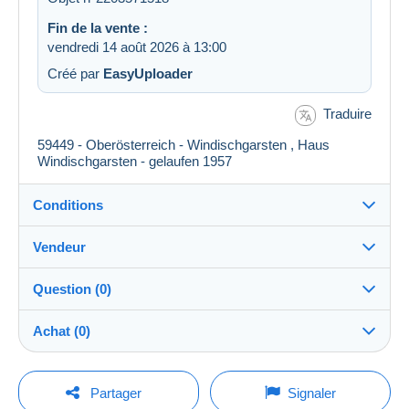
Fin de la vente :
vendredi 14 août 2026 à 13:00
Créé par
EasyUploader
Traduire
59449 - Oberösterreich - Windischgarsten , Haus
Windischgarsten - gelaufen 1957
Conditions
Vendeur
Destination :
Voir la liste des pays
Question (0)
PostCard-Online
100%
(4226x)
Remise en main propre :
Achat (0)
Oui
Boutique
Expédition :
Envoi après paiement
Pour poser une question, vous devez ouvrir
Dernière actualisation : 16:29:31
Partager
Signaler
une session.