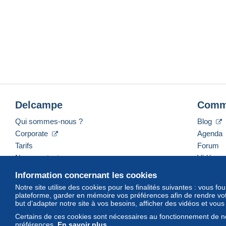
Delcampe
Comm
Qui sommes-nous ?
Blog
Corporate
Agenda
Tarifs
Forum
Nous contacter
Vidéos
Information concernant les cookies
Notre site utilise des cookies pour les finalités suivantes : vous f
plateforme, garder en mémoire vos préférences afin de rendre votr
Français
USD
America/Indiana/Vevay
Mod
but d’adapter notre site à vos besoins, afficher des vidéos et vou
Certains de ces cookies sont nécessaires au fonctionnement de no
préférences.
En savoir plus