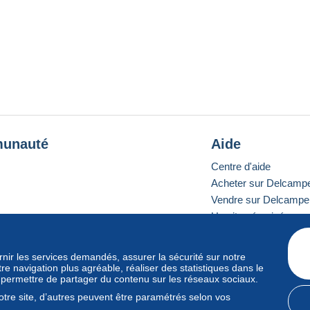
unauté
Aide
Centre d'aide
Acheter sur Delcamp
Vendre sur Delcampe
Un site sécurisé
ournir les services demandés, assurer la sécurité sur notre
e navigation plus agréable, réaliser des statistiques dans le
e standard
s permettre de partager du contenu sur les réseaux sociaux.
tre site, d’autres peuvent être paramétrés selon vos