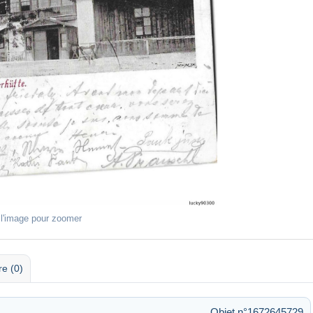
 l'image pour zoomer
re (0)
Objet n°1672645729