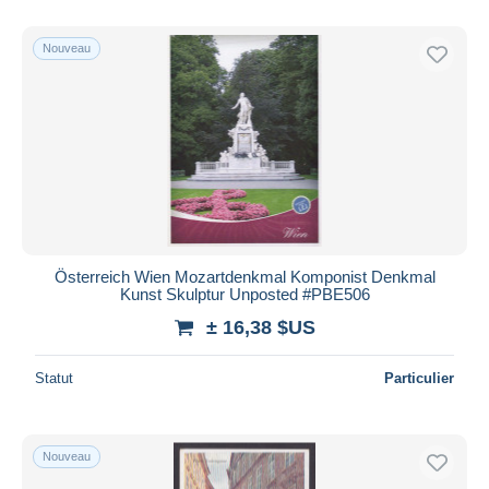
De
à
$US
$US
Uniquement en réduction
Nouveau
Livraison gratuite
Méthodes de paiement
PayPal
Virement bancaire
Visa
Mastercard
Bancontact
Österreich Wien Mozartdenkmal Komponist Denkmal
iDeal
Kunst Skulptur Unposted #PBE506
Maestro
± 16,38 $US
Tout désélectionner
Statut
Particulier
Résidence du vendeur
Monde entier
Nouveau