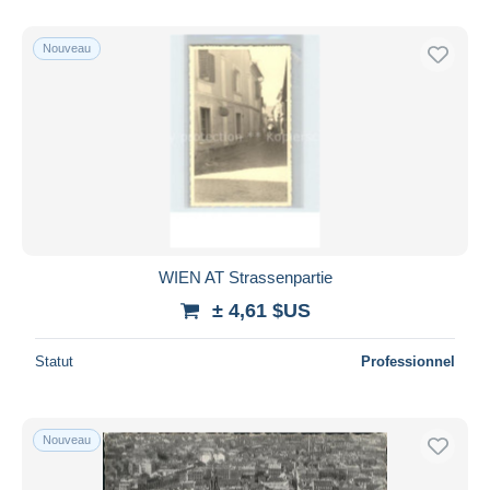
De
à
$US
$US
Uniquement en réduction
Nouveau
Livraison gratuite
Méthodes de paiement
PayPal
Virement bancaire
Visa
Mastercard
Bancontact
WIEN AT Strassenpartie
iDeal
± 4,61 $US
Maestro
Tout désélectionner
Statut
Professionnel
Résidence du vendeur
Monde entier
Nouveau