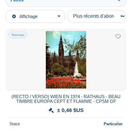
Tout voir
Types de vente
Affichage
Catégories principales
En cours
Cartes Postales
Prix fixes
Europe
Nouveau
Enchères avec offres
Autriche
Enchères sans offres
Vienne
Maisons de vente
Vendus
Autres & non classés
Durée
Toutes les durées
Nouveau
jours
(RECTO / VERSO) WIEN EN 1974 - RATHAUS - BEAU
depuis
TIMBRE EUROPA CEPT ET FLAMME - CPSM GF
Fermant
heures
± 0,46 $US
dans
Prix
Statut
Particulier