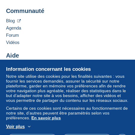
Communauté
Blog
Agenda
Forum
Vidéos
Aide
Centre d'aide
Information concernant les cookies
Acheter sur Delcampe
Notre site utilise des cookies pour les finalités suivantes : vous
Vendre sur Delcampe
fournir les services demandés, assurer la sécurité sur notre
plateforme, garder en mémoire vos préférences afin de rendre
Un site sécurisé
votre navigation plus agréable, réaliser des statistiques dans le
but d’adapter notre site à vos besoins, afficher des vidéos et
vous permettre de partager du contenu sur les réseaux sociaux.
Certains de ces cookies sont nécessaires au fonctionnement de
notre site, d’autres peuvent être paramétrés selon vos
préférences.
En savoir plus
Voir plus
Français
USD
Mode standard
America/