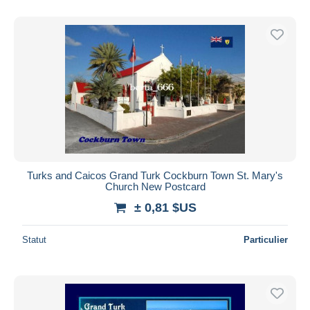
De
à
$US
$US
Uniquement en réduction
Livraison gratuite
Méthodes de paiement
PayPal
Virement bancaire
Visa
Mastercard
Bancontact
Turks and Caicos Grand Turk Cockburn Town St. Mary's
iDeal
Church New Postcard
Maestro
± 0,81 $US
Tout désélectionner
Statut
Particulier
Résidence du vendeur
Monde entier