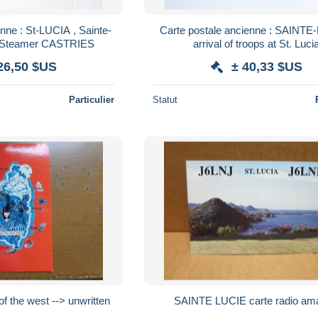
nne : St-LUCIA , Sainte-
Carte postale ancienne : SAINTE
ng Steamer CASTRIES
arrival of troops at St. Luci
26,50 $US
± 40,33 $US
Particulier
Statut
of the west --> unwritten
SAINTE LUCIE carte radio am