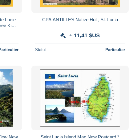
e Lucie
CPA ANTILLES Native Hut , St. Lucia
omo
± 11,41 $US
Particulier
Statut
Particulier
 View New
Saint Lucia Island Map New Postcard *