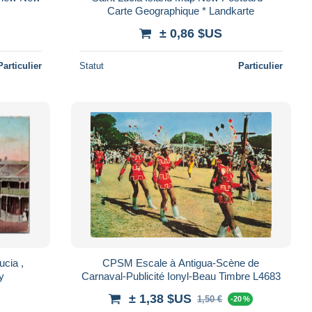
Carte Geographique * Landkarte
± 0,86 $US
Particulier
Statut
Particulier
CPSM Escale à Antigua-Scène de
y
Carnaval-Publicité Ionyl-Beau Timbre L4683
± 1,38 $US
1,50 €
-20 %