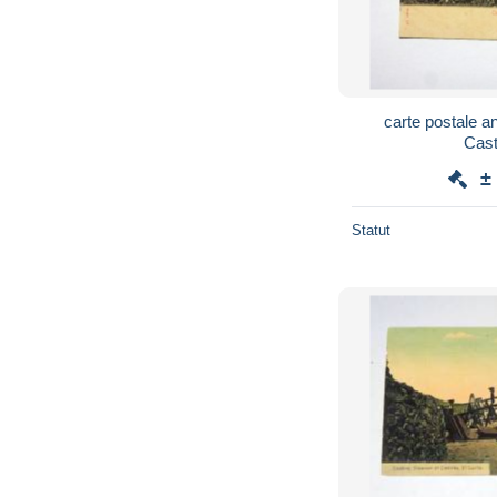
carte postale a
Cast
±
Statut