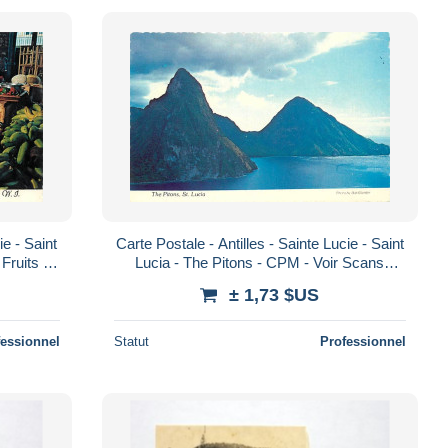
ie - Saint
Carte Postale - Antilles - Sainte Lucie - Saint
Fruits et
Lucia - The Pitons - CPM - Voir Scans
s
Recto-Verso - Poscard - Carta Post
± 1,73 $US
fessionnel
Statut
Professionnel