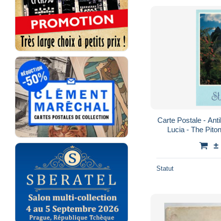
Carte Postale - Antil
Lucia - The Pito
Recto-Verso - 
±
Statut