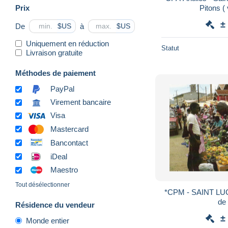
Prix
Pitons (
±
De
à
$US
$US
Uniquement en réduction
Statut
Livraison gratuite
Méthodes de paiement
PayPal
Virement bancaire
Visa
Mastercard
Bancontact
iDeal
Maestro
Tout désélectionner
*CPM - SAINT LUCIA West Indies - Scène
de
Résidence du vendeur
±
Monde entier