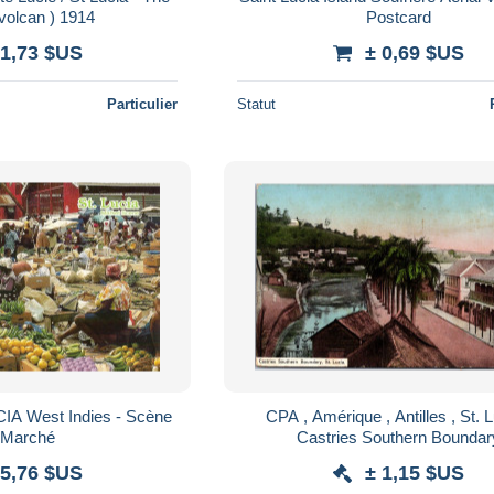
 volcan ) 1914
Postcard
 1,73 $US
± 0,69 $US
Particulier
Statut
CPA , Amérique , Antilles , St. Lucia ,
 Marché
Castries Southern Boundar
 5,76 $US
± 1,15 $US