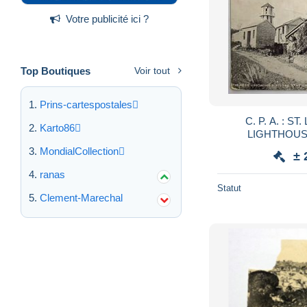
Votre publicité ici ?
Top Boutiques
Voir tout
Prins-cartespostales
C. P. A. : ST.
Karto86
LIGHTHOUSE 
MondialCollection
± 
ranas
Statut
Clement-Marechal