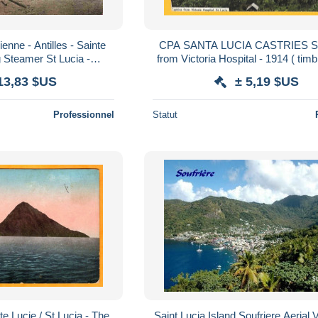
enne - Antilles - Sainte
CPA SANTA LUCIA CASTRIES St
g Steamer St Lucia -
from Victoria Hospital - 1914 ( timbrée King
au - Animée - Colorisée
Georges V 1/2d Penny ) Chr
13,83 $US
± 5,19 $US
Professionnel
Statut
te Lucie / St Lucia - The
Saint Lucia Island Soufriere Aerial