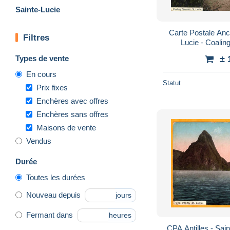
Sainte-Lucie
Carte Postale Anci
Filtres
Lucie - Coalin
Chargement du Bate
Types de vente
± 
En cours
Statut
Prix fixes
Enchères avec offres
Enchères sans offres
Maisons de vente
Vendus
Durée
Toutes les durées
Nouveau depuis
jours
Fermant dans
heures
CPA Antilles - Sain