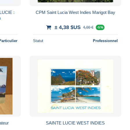
-LUCIE :
CPM Saint Lucia West Indies Marigot Bay
a
± 4,38 $US
4,00 €
-5 %
Particulier
Statut
Professionnel
ateur
SAINTE LUCIE WEST INDIES