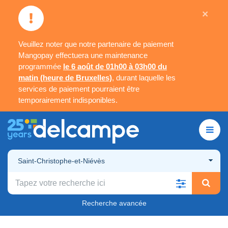
×
Veuillez noter que notre partenaire de paiement
Mangopay effectuera une maintenance
programmée
le 6 août de 01h00 à 03h00 du
matin (heure de Bruxelles)
, durant laquelle les
services de paiement pourraient être
temporairement indisponibles.
Saint-Christophe-et-Niévès
Recherche avancée