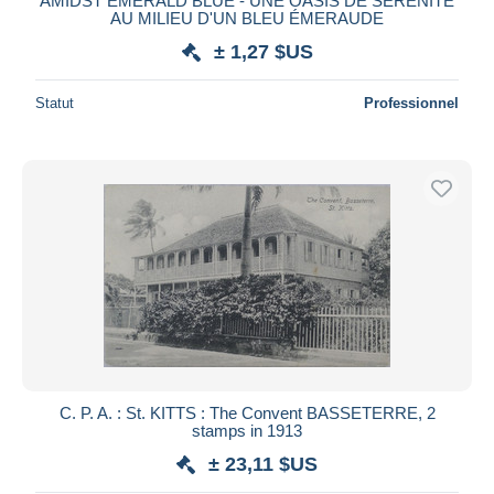
AMIDST EMERALD BLUE - UNE OASIS DE SÉRÉNITÉ
AU MILIEU D'UN BLEU ÉMERAUDE
± 1,27 $US
Statut
Professionnel
C. P. A. : St. KITTS : The Convent BASSETERRE, 2
stamps in 1913
± 23,11 $US