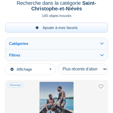
Recherche dans la catégorie
Saint-
Christophe-et-Niévès
140 objets trouvés
Ajouter à mes favoris
Catégories
Filtres
Tout voir
Types de vente
Affichage
Catégories principales
En cours
Cartes Postales
Prix fixes
Amérique
Nouveau
Enchères avec offres
Antilles
Enchères sans offres
Maisons de vente
Saint-Christophe-et-Niévès
Vendus