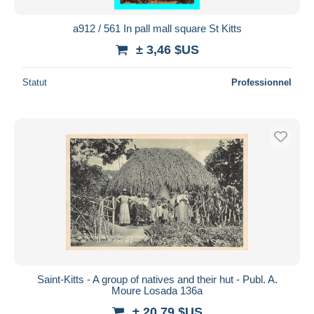
Bancontact
iDeal
a912 / 561 In pall mall square St Kitts
Maestro
± 3,46 $US
Tout désélectionner
Statut
Professionnel
Résidence du vendeur
Monde entier
Appliquer
Saint-Kitts - A group of natives and their hut - Publ. A.
Moure Losada 136a
± 20,79 $US