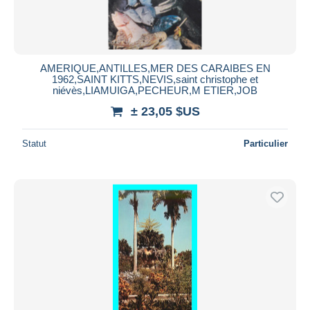
Durée
Toutes les durées
Nouveau
jours
AMERIQUE,ANTILLES,MER DES CARAIBES EN
depuis
1962,SAINT KITTS,NEVIS,saint christophe et
Fermant
niévès,LIAMUIGA,PECHEUR,M ETIER,JOB
heures
dans
± 23,05 $US
Prix
Statut
Particulier
De
à
$US
$US
Uniquement en réduction
Livraison gratuite
Méthodes de paiement
PayPal
Virement bancaire
Visa
Mastercard