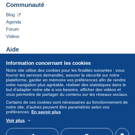
Communauté
Blog
Agenda
Forum
Vidéos
Aide
Centre d'aide
Information concernant les cookies
Acheter sur Delcampe
Notre site utilise des cookies pour les finalités suivantes : vous
Vendre sur Delcampe
fournir les services demandés, assurer la sécurité sur notre
plateforme, garder en mémoire vos préférences afin de rendre
Un site sécurisé
votre navigation plus agréable, réaliser des statistiques dans le
but d’adapter notre site à vos besoins, afficher des vidéos et
vous permettre de partager du contenu sur les réseaux sociaux.
Certains de ces cookies sont nécessaires au fonctionnement de
notre site, d’autres peuvent être paramétrés selon vos
préférences.
En savoir plus
Voir plus
Français
USD
Mode standard
America/