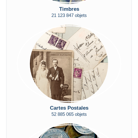
De
à
$US
$US
Timbres
Uniquement en réduction
21 123 847 objets
Livraison gratuite
Méthodes de paiement
PayPal
Virement bancaire
Visa
Mastercard
Bancontact
iDeal
Maestro
Tout désélectionner
Cartes Postales
Résidence du vendeur
52 885 065 objets
Monde entier