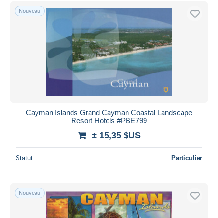
Uniquement en réduction
Nouveau
Livraison gratuite
Méthodes de paiement
PayPal
Virement bancaire
Visa
Mastercard
Bancontact
Cayman Islands Grand Cayman Coastal Landscape
iDeal
Resort Hotels #PBE799
Maestro
± 15,35 $US
Tout désélectionner
Statut
Particulier
Résidence du vendeur
Monde entier
Nouveau