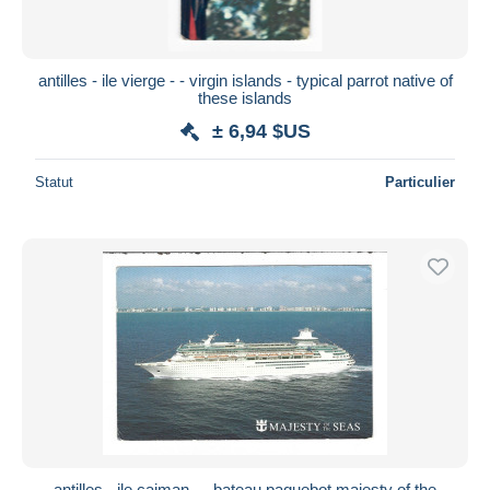
antilles - ile vierge - - virgin islands - typical parrot native of
these islands
± 6,94 $US
Statut
Particulier
antilles - ile caiman - - bateau paquebot majesty of the