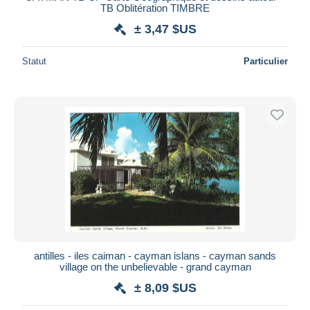
TB Oblitération TIMBRE
± 3,47 $US
Statut
Particulier
antilles - iles caiman - cayman islans - cayman sands
village on the unbelievable - grand cayman
± 8,09 $US