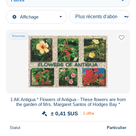
Tout voir
Types de vente
Affichage
Catégories principales
En cours
Cartes Postales
Prix fixes
Amérique
Nouveau
Enchères avec offres
Antilles
Enchères sans offres
Maisons de vente
Antigua & Barbuda
Vendus
Durée
Toutes les durées
Nouveau
jours
1 AK Antigua * Flowers of Antigua - These flowers are from
depuis
the garden of Mrs. Margaret Santos of Hodges Bay *
Fermant
heures
± 0,41 $US
1 offre
dans
Prix
Statut
Particulier