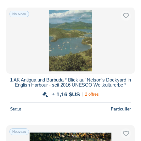
De
à
$US
$US
Uniquement en réduction
Nouveau
Livraison gratuite
Méthodes de paiement
PayPal
Virement bancaire
Visa
Mastercard
Bancontact
1 AK Antigua und Barbuda * Blick auf Nelson's Dockyard in
iDeal
English Harbour - seit 2016 UNESCO Weltkulturerbe *
Maestro
± 1,16 $US
2 offres
Tout désélectionner
Statut
Particulier
Résidence du vendeur
Monde entier
Nouveau