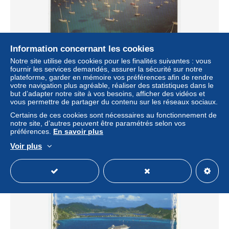
Information concernant les cookies
Notre site utilise des cookies pour les finalités suivantes : vous
fournir les services demandés, assurer la sécurité sur notre
plateforme, garder en mémoire vos préférences afin de rendre
votre navigation plus agréable, réaliser des statistiques dans le
{88761} Antilles Néerlandaises Sint Maarten / Saint Martin.
but d’adapter notre site à vos besoins, afficher des vidéos et
" en baisse "
vous permettre de partager du contenu sur les réseaux sociaux.
± 1,15 $US
Certains de ces cookies sont nécessaires au fonctionnement de
notre site, d’autres peuvent être paramétrés selon vos
préférences.
En savoir plus
Statut
Professionnel
Voir plus