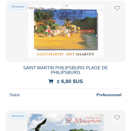
Uniquement en réduction
Nouveau
Livraison gratuite
Méthodes de paiement
PayPal
Virement bancaire
Visa
Mastercard
Bancontact
SAINT MARTIN PHILIPSBURG PLAGE DE
iDeal
PHILIPSBURG
Maestro
± 6,80 $US
Tout désélectionner
Statut
Professionnel
Résidence du vendeur
Monde entier
Nouveau