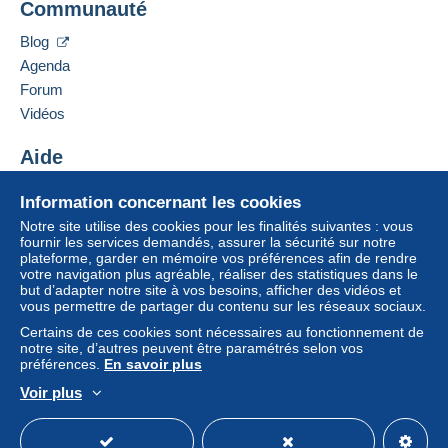
Communauté
13 CHEMIN DE TORREILLES
66510
Saint-Hippolyte
Zone 1
Blog
France
Agenda
Zone 2
Forum
Ajouter ce vendeur aux favoris
Vidéos
Contacter le vendeur
Cette zone comprend
un pays
.
Ajouter ce vendeur à ma liste noire
Aide
Mode de livraison
Pour avoir accès aux informations
Centre d'aide
Information concernant les cookies
de livraison, vous devez être
Acheter sur Delcampe
Paiement par :
membre et ouvrir une session.
Notre site utilise des cookies pour les finalités suivantes : vous
Vendre sur Delcampe
fournir les services demandés, assurer la sécurité sur notre
plateforme, garder en mémoire vos préférences afin de rendre
Un site sécurisé
Lettre (format normal/petite lettre)
Se
S'inscri
votre navigation plus agréable, réaliser des statistiques dans le
connect
re
2,50 €
but d’adapter notre site à vos besoins, afficher des vidéos et
er
vous permettre de partager du contenu sur les réseaux sociaux.
Lettre suivie (format normal/petite lettre)
Certains de ces cookies sont nécessaires au fonctionnement de
notre site, d’autres peuvent être paramétrés selon vos
4,00 €
préférences.
En savoir plus
Lettre recommandée (format normal/petite
Voir plus
lettre) + assurance (suivi)
Français
USD
Mode standard
America/
8,00 €