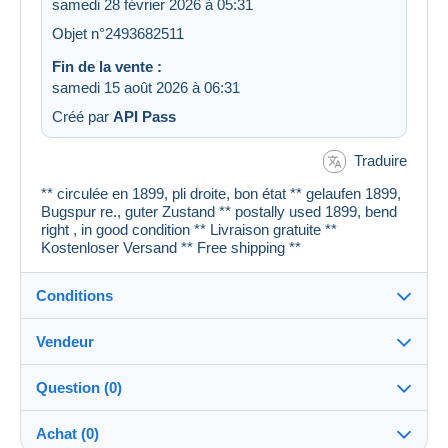
samedi 28 février 2026 à 05:31
Objet n°2493682511
Fin de la vente :
samedi 15 août 2026 à 06:31
Créé par
API Pass
Traduire
** circulée en 1899, pli droite, bon état ** gelaufen 1899,
Bugspur re., guter Zustand ** postally used 1899, bend
right , in good condition ** Livraison gratuite **
Kostenloser Versand ** Free shipping **
Conditions
Vendeur
Détails des conditions de vente
Question (0)
Expédition
cartespostales_de
100%
(176919x)
Envoi après paiement dans les 1 jours
Achat (0)
PRO