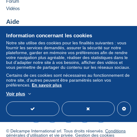
Forum
Ajouter ce vendeur aux favoris
Vidéos
Lettre (format normal/petite lettre)
Contacter le vendeur
0,00 €
Ajouter ce vendeur à ma liste noire
Aide
Lettre suivie (format normal/petite lettre)
Centre d'aide
Information concernant les cookies
2,50 €
Acheter sur Delcampe
Notre site utilise des cookies pour les finalités suivantes : vous
Vendre sur Delcampe
fournir les services demandés, assurer la sécurité sur notre
plateforme, garder en mémoire vos préférences afin de rendre
Un site sécurisé
votre navigation plus agréable, réaliser des statistiques dans le
Conditions de paiement :
but d’adapter notre site à vos besoins, afficher des vidéos et
Tous les paiements se font par le site Delcampe. En
vous permettre de partager du contenu sur les réseaux sociaux.
fonction des possibilités proposées par le vendeur, vous
Certains de ces cookies sont nécessaires au fonctionnement de
pouvez utiliser
PayPal
, ajouter une
carte de
notre site, d’autres peuvent être paramétrés selon vos
crédit/débit
ou faire un
virement
. Aucun paiement n’est
préférences.
En savoir plus
réalisé par chèque ou virement bancaire direct au
Voir plus
vendeur.
Français
USD
Mode standard
America/
L’acheteur utilise les moyens de paiement disponibles
sur Delcampe dans la page "
Mes achats : A payer
".
Un paiement ne passant pas par
le système de
paiement integré au site
sera remboursé par le
© Delcampe International srl. Tous droits réservés.
Conditions
vendeur à l’acheteur. Un achat non payé peut entraîner
générales d'utilisation
et
vie privée
.
Gestion des cookies