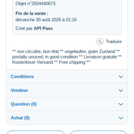
Objet n°2504440673
Fin de la vente :
dimanche 30 août 2026 à 01:16
Créé par
API Pass
Traduire
** non circulée, bon état ** ungelaufen, guter Zustand **
postally unused, in good condition ** Livraison gratuite **
Kostenloser Versand ** Free shipping **
Conditions
Vendeur
Détails des conditions de vente
Question (0)
Expédition
cartespostales_de
100%
(176904x)
Envoi après paiement dans les 1 jours
Achat (0)
PRO
Boutique
Garantie :
Droit de rétractation
|
Frais de retour à charge de