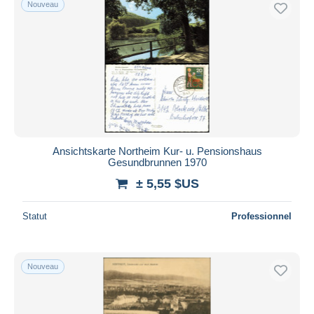
Nouveau
Uniquement en réduction
Livraison gratuite
Méthodes de paiement
PayPal
Virement bancaire
Visa
Mastercard
Bancontact
Ansichtskarte Northeim Kur- u. Pensionshaus
Gesundbrunnen 1970
iDeal
± 5,55 $US
Maestro
Tout désélectionner
Statut
Professionnel
Résidence du vendeur
Monde entier
Nouveau