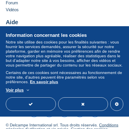
Forum
Pour plus de sécurité, le vendeur vous
Ajouter ce vendeur aux favoris
Vidéos
demande d'opter pour une méthode de
Contacter le vendeur
livraison avec suivi pour les achats :
Ajouter ce vendeur à ma liste noire
Aide
à partir de 24,00 € d'achat.
Centre d'aide
Information concernant les cookies
Acheter sur Delcampe
Notre site utilise des cookies pour les finalités suivantes : vous
Zone 1
Vendre sur Delcampe
fournir les services demandés, assurer la sécurité sur notre
plateforme, garder en mémoire vos préférences afin de rendre
Un site sécurisé
votre navigation plus agréable, réaliser des statistiques dans le
Zone 2
but d’adapter notre site à vos besoins, afficher des vidéos et
vous permettre de partager du contenu sur les réseaux sociaux.
Certains de ces cookies sont nécessaires au fonctionnement de
Cette zone comprend
un pays
.
notre site, d’autres peuvent être paramétrés selon vos
préférences.
En savoir plus
Lettre (format normal/petite lettre)
Voir plus
Français
USD
Mode standard
America/
Paiement par :
De 1 à 1 objets
1,00 €
© Delcampe International srl. Tous droits réservés.
Conditions
De 2 à 5 objets
générales d'utilisation
et
vie privée
.
Gestion des cookies