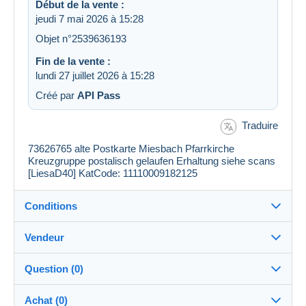
Début de la vente :
jeudi 7 mai 2026 à 15:28
Objet n°2539636193
Fin de la vente :
lundi 27 juillet 2026 à 15:28
Créé par
API Pass
Traduire
73626765 alte Postkarte Miesbach Pfarrkirche
Kreuzgruppe postalisch gelaufen Erhaltung siehe scans
[LiesaD40] KatCode: 11110009182125
Conditions
Vendeur
Détails des conditions de vente
Question (0)
Expédition
my_postales
100%
(71389x)
Envoi après paiement dans les 1 jours
Achat (0)
PRO