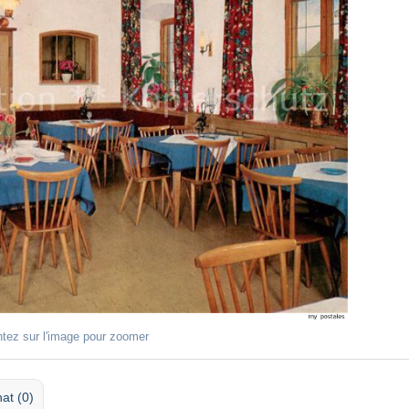
ntez sur l'image pour zoomer
at (0)