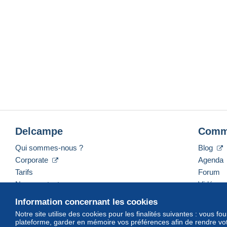
Delcampe
Comm
Qui sommes-nous ?
Blog
Corporate
Agenda
Tarifs
Forum
Nous contacter
Vidéos
Information concernant les cookies
Notre site utilise des cookies pour les finalités suivantes : vous f
plateforme, garder en mémoire vos préférences afin de rendre votr
Français
USD
America/Indiana/Vevay
Mod