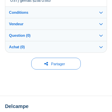
UST) gemäß §25a UStG
Conditions
Vendeur
Détails des conditions de vente
Question (0)
Expédition
kennyfester
100%
(2104x)
Envoi après paiement dans les 14 jours
Achat (0)
PRO
Boutique
Garantie :
Droit de rétractation
|
Frais de retour à charge de
Pour poser une question, vous devez ouvrir
Dernière actualisation : 20:53:15
Partager
l’acheteur.
une session.
Nom :
Pour connaître les délais de retour et de
Kenny Fester
Aucun achat pour le moment. Soyez le premier !
remboursement du lot, consultez les
conditions
Ouvrir une session
générales d’utilisation
.
Membre depuis le :
28 oct. 2024
Frais de livraison :
Dernière connexion :
Moins de 24 heures
Zone 1
Delcampe
Méthodes de paiement :